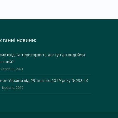
станні новини:
ому вхід на територію та доступ до водойми
латний?
 Серпень, 2021
акон України від 29 жовтня 2019 року №233-IX
 Червень, 2020