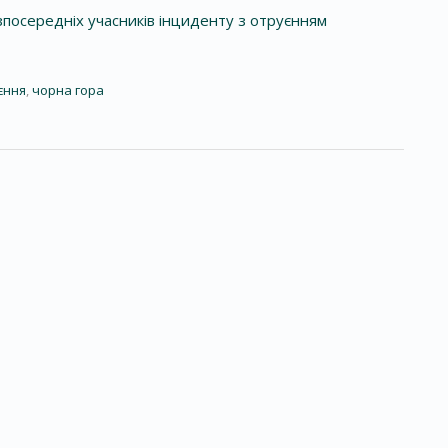
посередніх учасників інциденту з отруєнням
єння
,
чорна гора