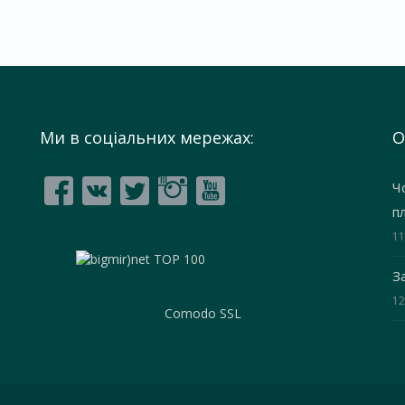
Ми в соціальних мережах:
О
Ч
п
11
З
12
Comodo SSL