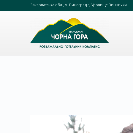
Закарпатська обл., м. Виноградів, Урочище Виннички