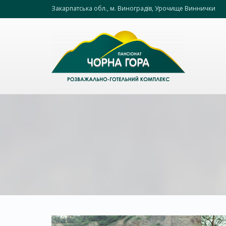
Закарпатська обл., м. Виноградів, Урочище Виннички