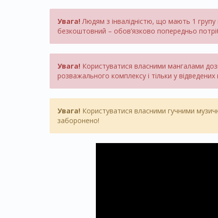
Увага!
Людям з інвалідністю, що мають 1 групу і
безкоштовний – обов’язково попередньо потрібн
Увага!
Користуватися власними мангалами дозв
розважального комплексу і тільки у відведених 
Увага!
Користуватися власними гучними музичн
заборонено!