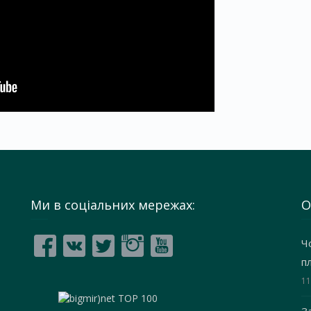
Ми в соціальних мережах:
О
Ч
п
11
З