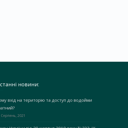
станні новини:
ому вхід на територію та доступ до водойми
латний?
 Серпень, 2021
акон України від 29 жовтня 2019 року №233-IX