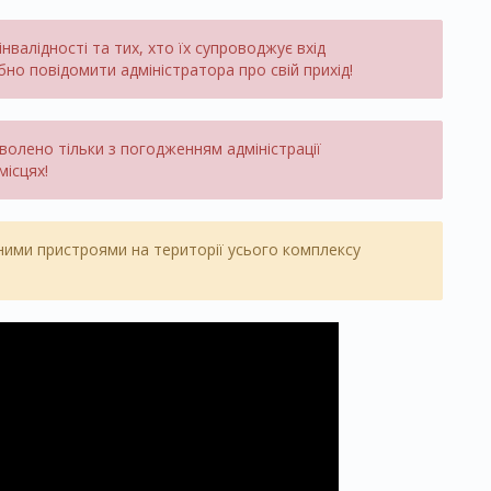
нвалідності та тих, хто їх супроводжує вхід
о повідомити адміністратора про свій прихід!
олено тільки з погодженням адміністрації
місцях!
ими пристроями на території усього комплексу