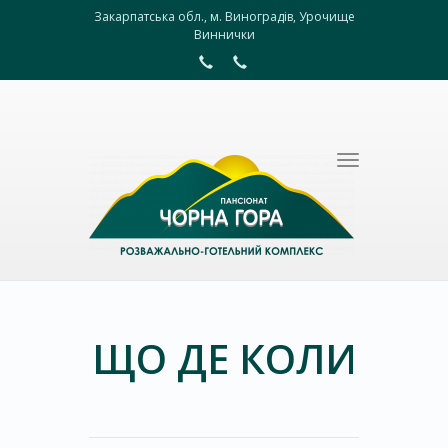
Закарпатська обл., м. Виноградів, Урочище
Виннички
Toggle
navigation
ЩО ДЕ КОЛИ