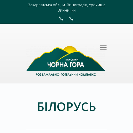
Закарпатська обл., м. Виноградів, Урочище
Виннички
Toggle
navigation
БІЛОРУСЬ