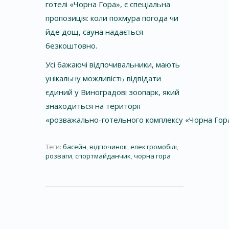
готелі «Чорна Гора»
, є спеціальна
пропозиція: коли похмура погода чи
йде дощ, сауна надається
безкоштовно.
Усі бажаючі відпочивальники, мають
унікальну можливість відвідати
єдиний у Виноградові
зоопарк,
який
знаходиться на території
«розважально-готельного комплексу «Чорна Гор
Теги:
басейн
,
відпочинок
,
електромобілі
,
розваги
,
спортмайданчик
,
чорна гора