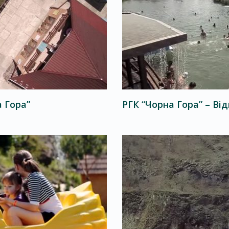
а Гора”
РГК “Чорна Гора” – Ві