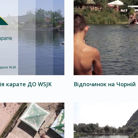
ія карате ДО WSJK
Відпочинок на Чорній Г