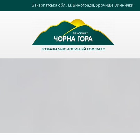
Закарпатська обл., м. Виноградів, Урочище Виннички