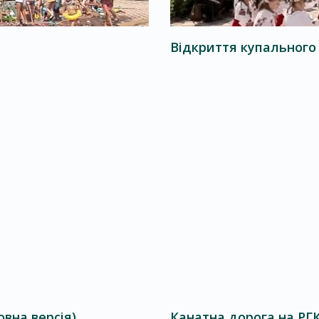
Відкриття купального 
овна версія)
Канатна дорога на РГК