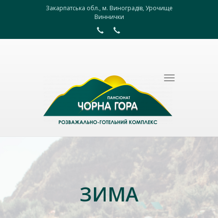
Закарпатська обл., м. Виноградів, Урочище
Виннички
Toggle
navigation
ЗИМА