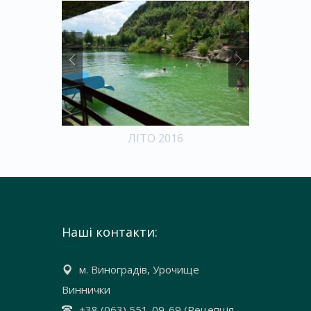
ЛІТО 2016
В
Наші контакти:
м. Виноградів, Урочище
Виннички
+38 (063) 551-09-69 (Рецепція